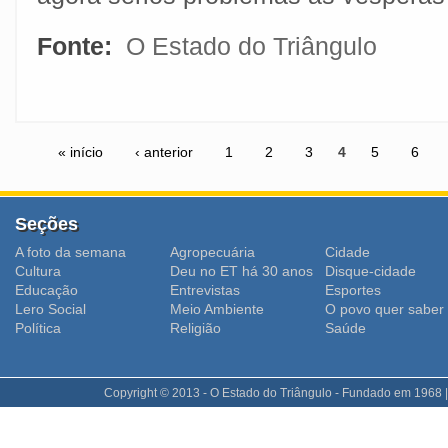
Fonte:
O Estado do Triângulo
« início
‹ anterior
1
2
3
4
5
6
Seções
A foto da semana
Agropecuária
Cidade
Cultura
Deu no ET há 30 anos
Disque-cidade
Educação
Entrevistas
Esportes
Lero Social
Meio Ambiente
O povo quer saber
Polí­tica
Religião
Saúde
Copyright © 2013 - O Estado do Triângulo - Fundado em 1968 