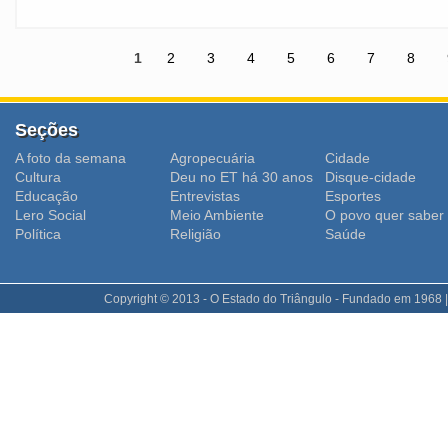
1
2
3
4
5
6
7
8
Seções
A foto da semana
Agropecuária
Cidade
Cultura
Deu no ET há 30 anos
Disque-cidade
Educação
Entrevistas
Esportes
Lero Social
Meio Ambiente
O povo quer saber
Polí­tica
Religião
Saúde
Copyright © 2013 - O Estado do Triângulo - Fundado em 1968 