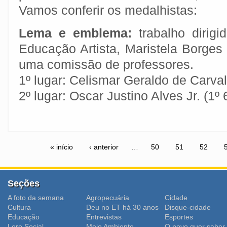
Vamos conferir os medalhistas:
Lema e emblema:
trabalho dirigi
Educação Artista, Maristela Borges
uma comissão de professores.
1º lugar: Celismar Geraldo de Carval
2º lugar: Oscar Justino Alves Jr. (1º 
« início
‹ anterior
…
50
51
52
Seções
A foto da semana
Agropecuária
Cidade
Cultura
Deu no ET há 30 anos
Disque-cidade
Educação
Entrevistas
Esportes
Lero Social
Meio Ambiente
O povo quer saber