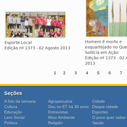
Homem é morto e
Esporte Local
esquartejado no Qu
Edição nº 1373 - 02 Agosto 2013
Sollícia em Ação
Edição nº 1373 - 02 
2013
1
2
3
4
5
6
7
Seções
A foto da semana
Agropecuária
Cidade
Cultura
Deu no ET há 30 anos
Disque-cidade
Educação
Entrevistas
Esportes
Lero Social
Meio Ambiente
O povo quer saber
Polí­tica
Religião
Saúde