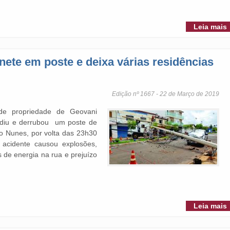
Leia mais
nete em poste e deixa várias residências
Edição nº 1667 - 22 de Março de 2019
de propriedade de Geovani
lidiu e derrubou um poste de
o Nunes, por volta das 23h30
 acidente causou explosões,
s de energia na rua e prejuízo
Leia mais