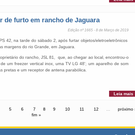
r de furto em rancho de Jaguara
Edição nº 1665 - 8 de Março de 2019
LPS 42, na tarde do sábado 2, após furtar objetos/eletroeletrônicos
 às margens do rio Grande, em Jaguara.
oprietário do rancho, JSL 81, que, ao chegar ao local, encontrou-o
a de um freezer vertical inox, uma TV LG 48'; um aparelho de som
ras pretas e um receptor de antena parabólica.
Leia mais
5
6
7
8
9
10
11
12
…
próximo 
fim »