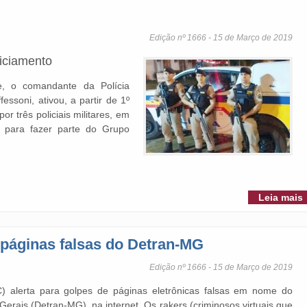
Edição nº 1666 - 15 de Março de 2019
liciamento
e, o comandante da Polícia
essoni, ativou, a partir de 1º
r três policiais militares, em
e para fazer parte do Grupo
Leia mais
ra páginas falsas do Detran-MG
Edição nº 1666 - 15 de Março de 2019
PC) alerta para golpes de páginas eletrônicas falsas em nome do
erais (Detran-MG), na internet. Os rakers (criminosos virtuais que