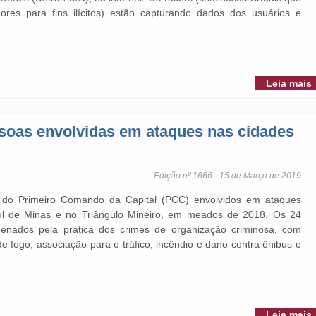
res para fins ilícitos) estão capturando dados dos usuários e
Leia mais
soas envolvidas em ataques nas cidades
Edição nº 1666 - 15 de Março de 2019
s do Primeiro Comando da Capital (PCC) envolvidos em ataques
Sul de Minas e no Triângulo Mineiro, em meados de 2018. Os 24
nados pela prática dos crimes de organização criminosa, com
fogo, associação para o tráfico, incêndio e dano contra ônibus e
Leia mais