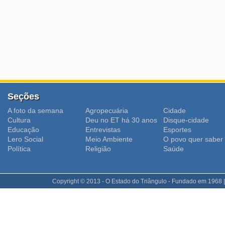
Seções
A foto da semana
Agropecuária
Cidade
Cultura
Deu no ET há 30 anos
Disque-cidade
Educação
Entrevistas
Esportes
Lero Social
Meio Ambiente
O povo quer saber
Polí­tica
Religião
Saúde
Copyright © 2013 - O Estado do Triângulo - Fundado em 1968 