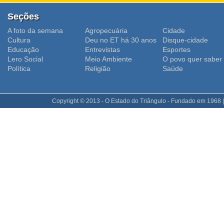
Seções
A foto da semana
Agropecuária
Cidade
Cultura
Deu no ET há 30 anos
Disque-cidade
Educação
Entrevistas
Esportes
Lero Social
Meio Ambiente
O povo quer saber
Polí­tica
Religião
Saúde
Copyright © 2013 - O Estado do Triângulo - Fundado em 1968 