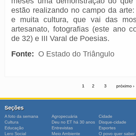
meses uma demonstração do que a
estão realizando no campo da arte:
e muita cultura, que vai das mo
artesanato, fotografias (este ano
de 32) e III Varal de Poesias.
Fonte:
O Estado do Triângulo
1
2
3
próximo ›
Seções
A foto da semana
Agropecuária
Cidade
Cultura
Deu no ET há 30 anos
Disque-cidade
Educação
Entrevistas
Esportes
Lero Social
Meio Ambiente
O povo quer saber