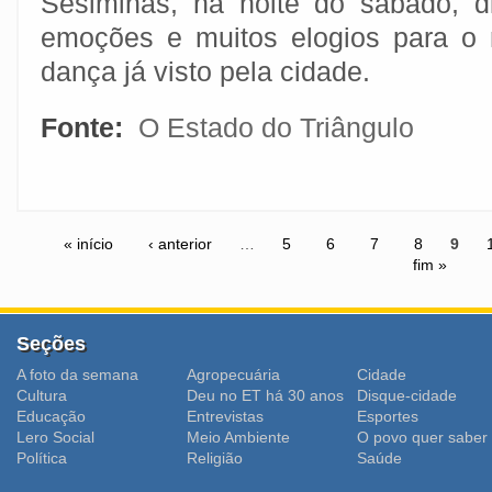
Sesiminas, na noite do sábado, d
emoções e muitos elogios para o 
dança já visto pela cidade.
Fonte:
O Estado do Triângulo
« início
‹ anterior
…
5
6
7
8
9
fim »
Seções
A foto da semana
Agropecuária
Cidade
Cultura
Deu no ET há 30 anos
Disque-cidade
Educação
Entrevistas
Esportes
Lero Social
Meio Ambiente
O povo quer saber
Polí­tica
Religião
Saúde