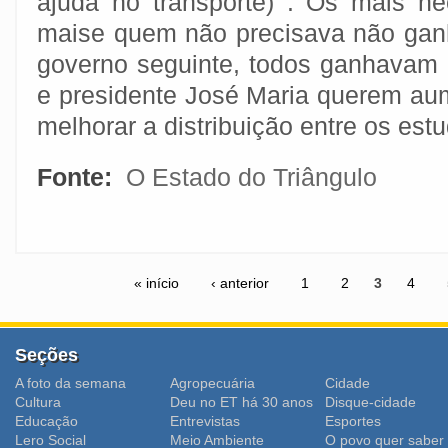
ajuda no transporte) . Os mais n
maise quem não precisava não ganh
governo seguinte, todos ganhavam i
e presidente José Maria querem au
melhorar a distribuição entre os est
Fonte:
O Estado do Triângulo
« início
‹ anterior
1
2
3
4
Seções
A foto da semana
Agropecuária
Cidade
Cultura
Deu no ET há 30 anos
Disque-cidade
Educação
Entrevistas
Esportes
Lero Social
Meio Ambiente
O povo quer saber