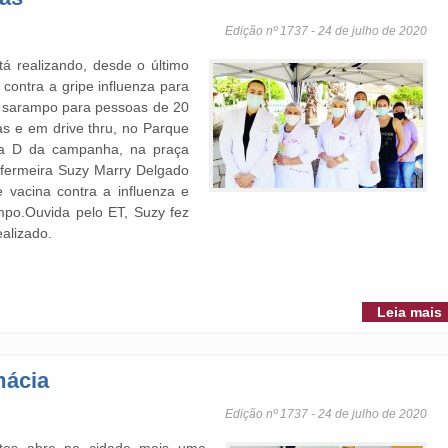
Edição nº 1737 - 24 de julho de 2020
tá realizando, desde o último
ontra a gripe influenza para
 o sarampo para pessoas de 20
as e em drive thru, no Parque
ia D da campanha, na praça
nfermeira Suzy Marry Delgado
 vacina contra a influenza e
mpo.Ouvida pelo ET, Suzy fez
ealizado.
Leia mais
mácia
Edição nº 1737 - 24 de julho de 2020