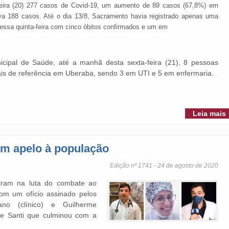
-feira (20) 277 casos de Covid-19, um aumento de 89 casos (67,8%) em
va 188 casos. Até o dia 13/8, Sacramento havia registrado apenas uma
essa quinta-feira com cinco óbitos confirmados e um em
cipal de Saúde, até a manhã desta sexta-feira (21), 8 pessoas
ais de referência em Uberaba, sendo 3 em UTI e 5 em enfermaria.
Leia mais
em apelo à população
Edição nº 1741 - 24 de agosto de 2020
iram na luta do combate ao
com um ofício assinado pelos
ano (clínico) e Guilherme
 De Santi que culminou com a