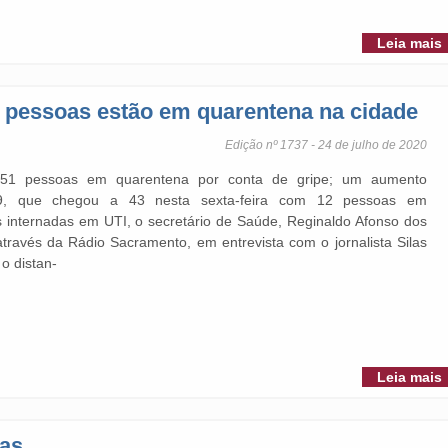
Leia mais
 pessoas estão em quarentena na cidade
Edição nº 1737 - 24 de julho de 2020
 251 pessoas em quarentena por conta de gripe; um aumento
19, que chegou a 43 nesta sexta-feira com 12 pessoas em
nternadas em UTI, o secretário de Saúde, Reginaldo Afonso dos
través da Rádio Sacramento, em entrevista com o jornalista Silas
 o distan-
Leia mais
as