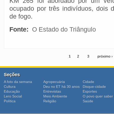
KM 265 foi abordado por um veíc
ocupado por três indivíduos, dois
de fogo.
Fonte:
O Estado do Triângulo
1
2
3
próximo ›
Seções
A foto da semana
Agropecuária
Cidade
Cultura
Deu no ET há 30 anos
Disque-cidade
Educação
Entrevistas
Esportes
Lero Social
Meio Ambiente
O povo quer saber
Polí­tica
Religião
Saúde