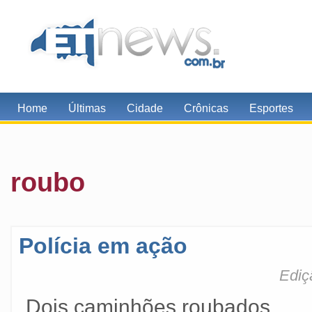
Home
Últimas
Cidade
Crônicas
Esportes
roubo
Polícia em ação
Ediç
Dois caminhões roubados