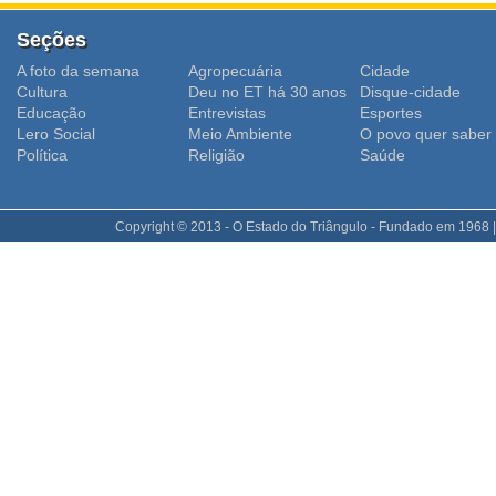
Seções
A foto da semana
Agropecuária
Cidade
Cultura
Deu no ET há 30 anos
Disque-cidade
Educação
Entrevistas
Esportes
Lero Social
Meio Ambiente
O povo quer saber
Polí­tica
Religião
Saúde
Copyright © 2013 - O Estado do Triângulo - Fundado em 1968 