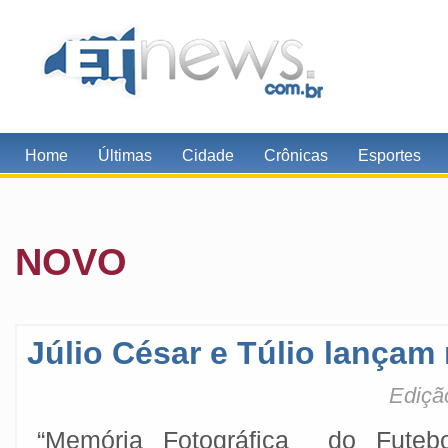
Home
Últimas
Cidade
Crônicas
Esportes
NOVO
Júlio César e Túlio lançam 
Ediçã
“Memória Fotográfica do Futebo