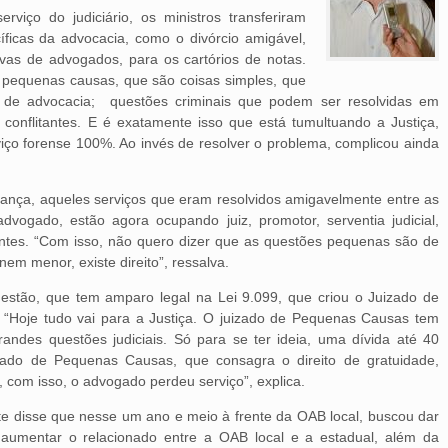
viço do judiciário, os ministros transferiram
íficas da advocacia, como o divórcio amigável,
ivas de advogados, para os cartórios de notas.
pequenas causas, que são coisas simples, que
o de advocacia; questões criminais que podem ser resolvidas em
 conflitantes. E é exatamente isso que está tumultuando a Justiça,
viço forense 100%. Ao invés de resolver o problema, complicou ainda
ança, aqueles serviços que eram resolvidos amigavelmente entre as
dvogado, estão agora ocupando juiz, promotor, serventia judicial,
antes. “Com isso, não quero dizer que as questões pequenas são de
 nem menor, existe direito”, ressalva.
questão, que tem amparo legal na Lei 9.099, que criou o Juizado de
 “Hoje tudo vai para a Justiça. O juizado de Pequenas Causas tem
des questões judiciais. Só para se ter ideia, uma dívida até 40
izado de Pequenas Causas, que consagra o direito de gratuidade,
, com isso, o advogado perdeu serviço”, explica.
te disse que nesse um ano e meio à frente da OAB local, buscou dar
umentar o relacionado entre a OAB local e a estadual, além da