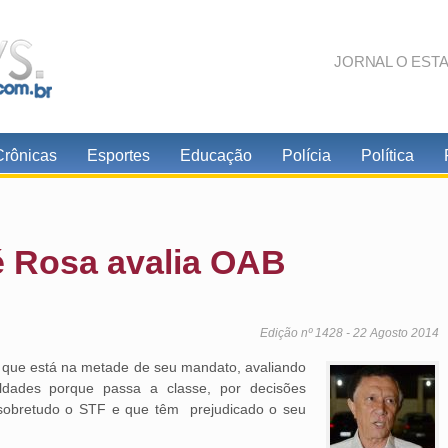
JORNAL O EST
Crônicas
Esportes
Educação
Polícia
Política
é Rosa avalia OAB
Edição nº 1428 - 22 Agosto 2014
, que está na metade de seu mandato, avaliando
culdades porque passa a classe, por decisões
 sobretudo o STF e que têm prejudicado o seu