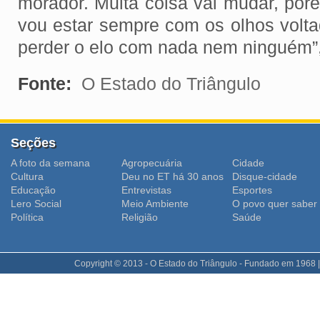
morador. Muita coisa vai mudar, por
vou estar sempre com os olhos volta
perder o elo com nada nem ninguém”, 
Fonte:
O Estado do Triângulo
Seções
A foto da semana
Agropecuária
Cidade
Cultura
Deu no ET há 30 anos
Disque-cidade
Educação
Entrevistas
Esportes
Lero Social
Meio Ambiente
O povo quer saber
Polí­tica
Religião
Saúde
Copyright © 2013 - O Estado do Triângulo - Fundado em 1968 