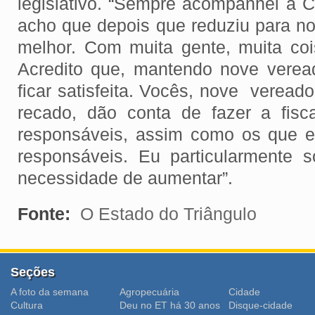
legislativo. “Sempre acompanhei a 
acho que depois que reduziu para no
melhor. Com muita gente, muita co
Acredito que, mantendo nove verea
ficar satisfeita. Vocês, nove veread
recado, dão conta de fazer a fisc
responsáveis, assim como os que 
responsáveis. Eu particularmente 
necessidade de aumentar”.
Fonte:
O Estado do Triângulo
Seções
A foto da semana
Agropecuária
Cidade
Cultura
Deu no ET há 30 anos
Disque-cidade