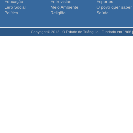
Educação
Entrevistas
Esportes
Lero Social
Meio Ambiente
O povo quer saber
Polí­tica
Religião
Saúde
Copyright © 2013 - O Estado do Triângulo - Fundado em 1968 