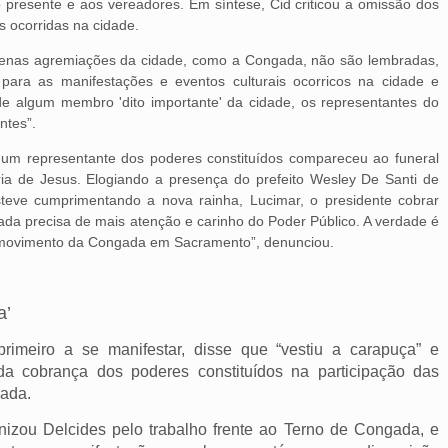
 presente e aos vereadores. Em síntese, Cid criticou a omissão dos
s ocorridas na cidade.
uenas agremiações da cidade, como a Congada, não são lembradas,
para as manifestações e eventos culturais ocorricos na cidade e
de algum membro 'dito importante' da cidade, os representantes do
entes”.
hum representante dos poderes constituídos compareceu ao funeral
ia de Jesus. Elogiando a presença do prefeito Wesley De Santi de
eve cumprimentando a nova rainha, Lucimar, o presidente cobrar
ada precisa de mais atenção e carinho do Poder Público. A verdade é
o movimento da Congada em Sacramento”, denunciou.
a’
rimeiro a se manifestar, disse que “vestiu a carapuça” e
 da cobrança dos poderes constituídos na participação das
gada.
nizou Delcides pelo trabalho frente ao Terno de Congada, e