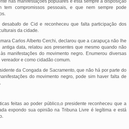
ente nas manifestações populares e está sempre a disposição
m tem compromissos pessoais, e que nem sempre pode
os.
desabafo de Cid e reconheceu que falta participação dos
ulturais da cidade.
âmara Carlos Alberto Cerchi, declarou que a carapuça não lhe
 de antiga data, relatou aos presentes que mesmo quando não
do às manifestações do movimento negro. Enumerou diversas
mo vereador e como cidadão comum.
esidente da Congada de Sacramento, que não há por parte do
anifestações do movimento negro, pode sim haver falta de
.
icas feitas ao poder público,o presidente reconheceu que a
da expondo sua opinião na Tribuna Livre é legítima e está
o.