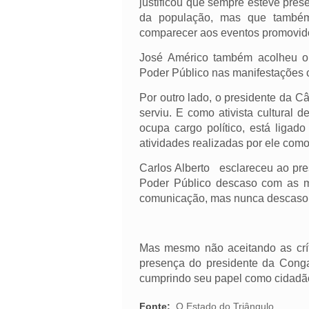
justificou que sempre esteve pres
da população, mas que també
comparecer aos eventos promovid
José Américo também acolheu o 
Poder Público nas manifestações c
Por outro lado, o presidente da C
serviu. E como ativista cultural
ocupa cargo político, está liga
atividades realizadas por ele co
Carlos Alberto esclareceu ao pr
Poder Público descaso com as m
comunicação, mas nunca descaso
Mas mesmo não aceitando as crít
presença do presidente da Conga
cumprindo seu papel como cidadã
Fonte:
O Estado do Triângulo