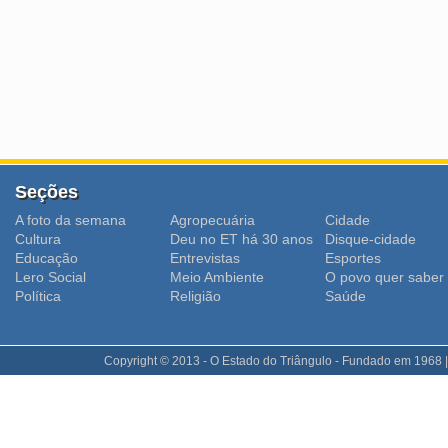
Seções
A foto da semana
Agropecuária
Cidade
Cultura
Deu no ET há 30 anos
Disque-cidade
Educação
Entrevistas
Esportes
Lero Social
Meio Ambiente
O povo quer saber
Polí­tica
Religião
Saúde
Copyright © 2013 - O Estado do Triângulo - Fundado em 1968 