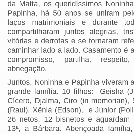
da Matta, os queridíssimos Noninha
Papinha, há 50 anos se uniram pel
laços matrimoniais e durante t
compartilharam juntos alegrias, tris
vitórias e derrotas e se tornaram re
caminhar lado a lado. Casamento é 
compromisso, partilha, respeit
abnegação.
Juntos, Noninha e Papinha viveram a
grande família. 10 filhos: Geisha (Jo
Cícero, Djalma, Ciro (in memorian), S
(Raul), Xênia (Edson), e Júnior (Pol
26 netos, 12 bisnetos e aguardam
13ª, a Bárbara. Abençoada família