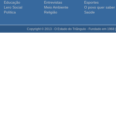
Educação
Entrevistas
Esportes
Lero Social
Meio Ambiente
O povo quer saber
Polí­tica
Religião
Saúde
Copyright © 2013 - O Estado do Triângulo - Fundado em 1968 