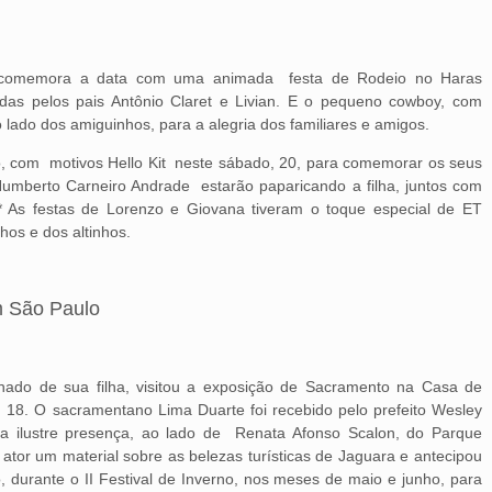
e comemora a data com uma animada festa de Rodeio no Haras
das pelos pais Antônio Claret e Livian. E o pequeno cowboy, com
o lado dos amiguinhos, para a alegria dos familiares e amigos.
, com motivos Hello Kit neste sábado, 20, para comemorar os seus
Humberto Carneiro Andrade estarão paparicando a filha, juntos com
 * As festas de Lorenzo e Giovana tiveram o toque especial de ET
hos e dos altinhos.
m São Paulo
hado de sua filha, visitou a exposição de Sacramento na Casa de
a, 18. O sacramentano Lima Duarte foi recebido pelo prefeito Wesley
a ilustre presença, ao lado de Renata Afonso Scalon, do Parque
ator um material sobre as belezas turísticas de Jaguara e antecipou
, durante o II Festival de Inverno, nos meses de maio e junho, para