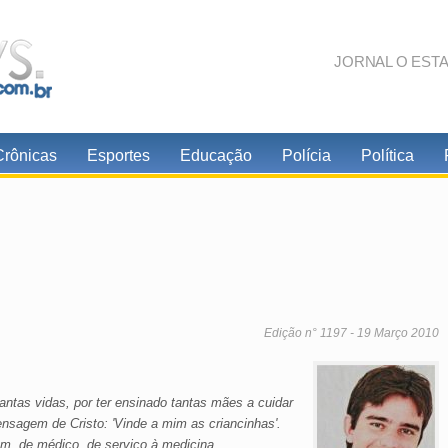
JORNAL O EST
Crônicas
Esportes
Educação
Polícia
Política
Edição n° 1197 - 19 Março 2010
tantas vidas, por ter ensinado tantas mães a cuidar
ensagem de Cristo: 'Vinde a mim as criancinhas'.
 de médico, de serviço à medicina,