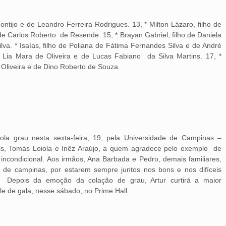
Gontijo e de Leandro Ferreira Rodrigues. 13, * Milton Lázaro, filho de
e Carlos Roberto de Resende. 15, * Brayan Gabriel, filho de Daniela
lva. * Isaías, filho de Poliana de Fátima Fernandes Silva e de André
 de Lia Mara de Oliveira e de Lucas Fabiano da Silva Martins. 17, *
 Oliveira e de Dino Roberto de Souza.
cola grau nesta sexta-feira, 19, pela Universidade de Campinas –
ais, Tomás Loiola e Inêz Araújo, a quem agradece pelo exemplo de
ncondicional. Aos irmãos, Ana Barbada e Pedro, demais familiares,
de campinas, por estarem sempre juntos nos bons e nos difíceis
 Depois da emoção da colação de grau, Artur curtirá a maior
e de gala, nesse sábado, no Prime Hall.