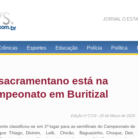
JORNAL O EST
Crônicas
Esportes
Educação
Polícia
Política
 sacramentano está na
mpeonato em Buritizal
Edição nº 1719 - 20 de Março de 2020
ento classificou-se em 1º lugar para as semifinais do Campeonato de
a por Thiago, Divinim, Lelê, Chicão, Baguazinho, Choque, Deir,