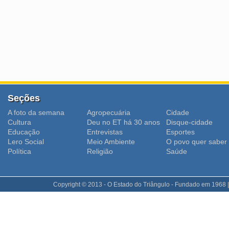
Seções
A foto da semana
Agropecuária
Cidade
Cultura
Deu no ET há 30 anos
Disque-cidade
Educação
Entrevistas
Esportes
Lero Social
Meio Ambiente
O povo quer saber
Polí­tica
Religião
Saúde
Copyright © 2013 - O Estado do Triângulo - Fundado em 1968 