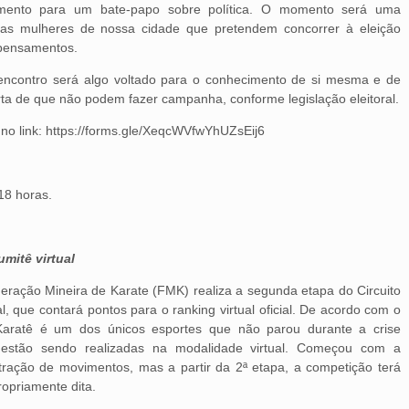
amento para um bate-papo sobre política. O momento será uma
as mulheres de nossa cidade que pretendem concorrer à eleição
 pensamentos.
encontro será algo voltado para o conhecimento de si mesma e de
a de que não podem fazer campanha, conforme legislação eleitoral.
no link: https://forms.gle/XeqcWVfwYhUZsEij6
18 horas.
umitê virtual
deração Mineira de Karate (FMK) realiza a segunda etapa do Circuito
l, que contará pontos para o ranking virtual oficial. De acordo com o
 Karatê é um dos únicos esportes que não parou durante a crise
 estão sendo realizadas na modalidade virtual. Começou com a
ação de movimentos, mas a partir da 2ª etapa, a competição terá
ropriamente dita.