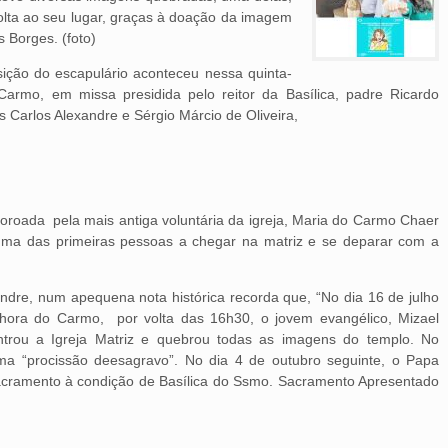
lta ao seu lugar, graças à doação da imagem
s Borges. (foto)
ção do escapulário aconteceu nessa quinta-
armo, em missa presidida pelo reitor da Basílica, padre Ricardo
s Carlos Alexandre e Sérgio Márcio de Oliveira,
coroada pela mais antiga voluntária da igreja, Maria do Carmo Chaer
 uma das primeiras pessoas a chegar na matriz e se deparar com a
andre, num apequena nota histórica recorda que, “No dia 16 de julho
hora do Carmo, por volta das 16h30, o jovem evangélico, Mizael
entrou a Igreja Matriz e quebrou todas as imagens do templo. No
 uma “procissão deesagravo”. No dia 4 de outubro seguinte, o Papa
Sacramento à condição de Basílica do Ssmo. Sacramento Apresentado