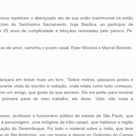
ereza repetiram o abençoado ato de sua união matrimonial na então
cínio do Santíssimo Sacramento, hoje Basílica, ao participar de
or 25 anos de cumplicidade e bênçãos renovadas pelo pároco, Pe.
s de amor, caminha o jovem casal, Ester Moreira e Marcel Bizinoto.
lançará em breve mais um livro, “Sobre melros, pássaros pretos e
durante visita do escritor à redação, onde relata como tudo começou.
com um amigo, que gosta do que escrevo. Ele me pediu para mostrar
primeira parte do meu trabalho, ele disse: 'Júlio, não mate a
fessor, professor e funcionário público do estado de São Paulo, que
da à personagem, uma indígena da tribo caiapó, que habitava a região
mação do Desemboque. Fiz todo o material sobre a índia, que teve
bo do Rei Ambrósio, por um tempo e depois no Quilombo do Campo