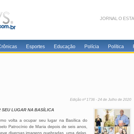
JORNAL O EST
Crônicas
Esportes
Educação
Polícia
Política
Edição nº 1736 - 24 de Julho de 2020
R SEU LUGAR NA BASÍLICA
o volta a ocupar seu lugar na Basílica do
lo Patrocínio de Maria depois de seis anos,
 teve diversas imagens quebradas, uma delas,