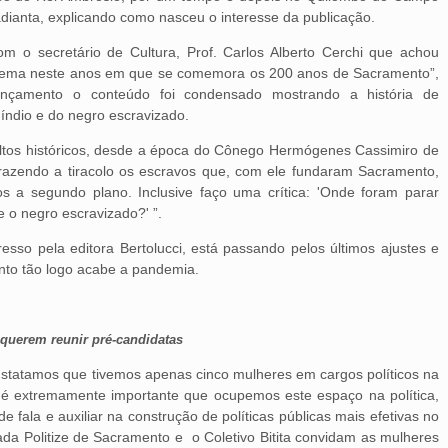
dianta, explicando como nasceu o interesse da publicação.
m o secretário de Cultura, Prof. Carlos Alberto Cerchi que achou
 tema neste anos em que se comemora os 200 anos de Sacramento”,
ançamento o conteúdo foi condensado mostrando a história de
 índio e do negro escravizado.
ultos históricos, desde a época do Cônego Hermógenes Cassimiro de
trazendo a tiracolo os escravos que, com ele fundaram Sacramento,
os a segundo plano. Inclusive faço uma crítica: 'Onde foram parar
e o negro escravizado?' ”.
esso pela editora Bertolucci, está passando pelos últimos ajustes e
nto tão logo acabe a pandemia.
querem reunir pré-candidatas
statamos que tivemos apenas cinco mulheres em cargos políticos na
é extremamente importante que ocupemos este espaço na política,
 fala e auxiliar na construção de políticas públicas mais efetivas no
da Politize de Sacramento e o Coletivo Bitita convidam as mulheres