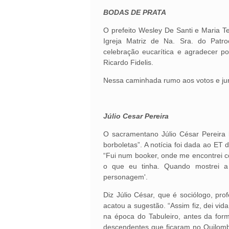
BODAS DE PRATA
O prefeito Wesley De Santi e Maria T
Igreja Matriz de Na. Sra. do Patro
celebração eucarítica e agradecer p
Ricardo Fidelis.
Nessa caminhada rumo aos votos e jura
Júlio Cesar Pereira
O sacramentano Júlio César Pereira 
borboletas”. A notícia foi dada ao ET 
“Fui num booker, onde me encontrei 
o que eu tinha. Quando mostrei a 
personagem'.
Diz Júlio César, que é sociólogo, pro
acatou a sugestão. “Assim fiz, dei vi
na época do Tabuleiro, antes da for
descendentes que ficaram no Quilom