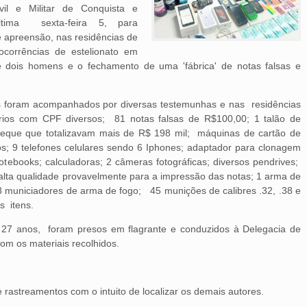
vil e Militar de Conquista e
tima sexta-feira 5, para
apreensão, nas residências de
ocorrências de estelionato em
e dois homens e o fechamento de uma 'fábrica' de notas falsas e
foram acompanhados por diversas testemunhas e nas residências
rios com CPF diversos; 81 notas falsas de R$100,00; 1 talão de
eque que totalizavam mais de R$ 198 mil; máquinas de cartão de
os; 9 telefones celulares sendo 6 Iphones; adaptador para clonagem
tebooks; calculadoras; 2 câmeras fotográficas; diversos pendrives;
 alta qualidade provavelmente para a impressão das notas; 1 arma de
; 3 municiadores de arma de fogo; 45 munições de calibres .32, .38 e
s itens.
 e 27 anos, foram presos em flagrante e conduzidos à Delegacia de
com os materiais recolhidos.
 rastreamentos com o intuito de localizar os demais autores.