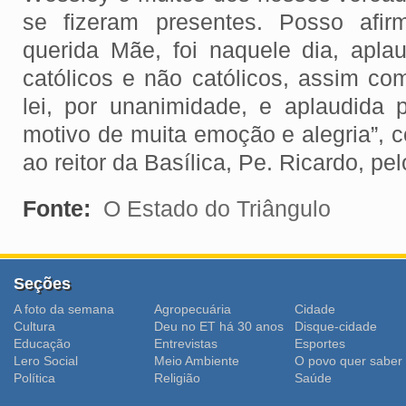
se fizeram presentes. Posso afir
querida Mãe, foi naquele dia, apla
católicos e não católicos, assim co
lei, por unanimidade, e aplaudida p
motivo de muita emoção e alegria”, 
ao reitor da Basílica, Pe. Ricardo, pe
Fonte:
O Estado do Triângulo
Seções
A foto da semana
Agropecuária
Cidade
Cultura
Deu no ET há 30 anos
Disque-cidade
Educação
Entrevistas
Esportes
Lero Social
Meio Ambiente
O povo quer saber
Polí­tica
Religião
Saúde