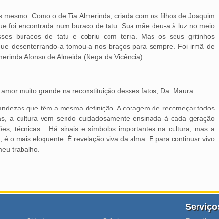
os mesmo. Como o de Tia Almerinda, criada com os filhos de Joaquim
ue foi encontrada num buraco de tatu. Sua mãe deu-a à luz no meio
ses buracos de tatu e cobriu com terra. Mas os seus gritinhos
que desenterrando-a tomou-a nos braços para sempre. Foi irmã de
lmerinda Afonso de Almeida (Nega da Vicência).
 amor muito grande na reconstituição desses fatos, Da. Maura.
andezas que têm a mesma definição. A coragem de recomeçar todos
ivas, a cultura vem sendo cuidadosamente ensinada à cada geração
ões, técnicas... Há sinais e símbolos importantes na cultura, mas a
s, é o mais eloquente. É revelação viva da alma. E para continuar vivo
meu trabalho.
Serviço