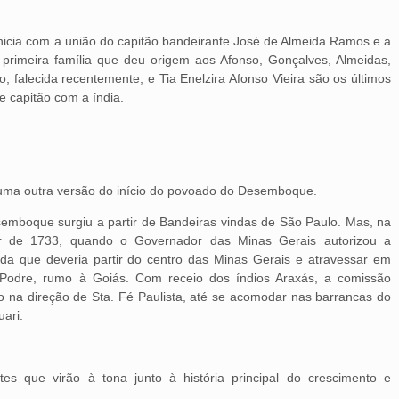
inicia com a união do capitão bandeirante José de Almeida Ramos e a
a primeira família que deu origem aos Afonso, Gonçalves, Almeidas,
o, falecida recentemente, e Tia Enelzira Afonso Vieira são os últimos
 capitão com a índia.
 uma outra versão do início do povoado do Desemboque.
emboque surgiu a partir de Bandeiras vindas de São Paulo. Mas, na
r de 1733, quando o Governador das Minas Gerais autorizou a
da que deveria partir do centro das Minas Gerais e atravessar em
a Podre, rumo à Goiás. Com receio dos índios Araxás, a comissão
do na direção de Sta. Fé Paulista, até se acomodar nas barrancas do
uari.
tes que virão à tona junto à história principal do crescimento e