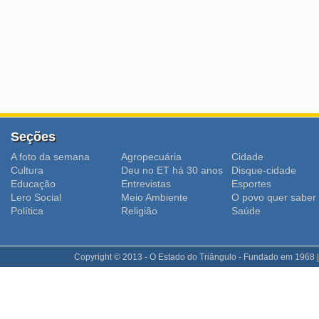
Seções
A foto da semana
Agropecuária
Cidade
Cultura
Deu no ET há 30 anos
Disque-cidade
Educação
Entrevistas
Esportes
Lero Social
Meio Ambiente
O povo quer saber
Polí­tica
Religião
Saúde
Copyright © 2013 - O Estado do Triângulo - Fundado em 1968 