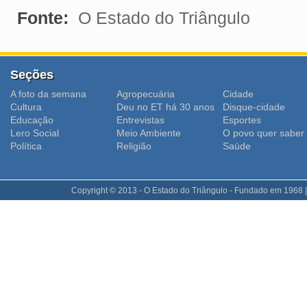
Fonte:
O Estado do Triângulo
Seções
A foto da semana
Agropecuária
Cidade
Cultura
Deu no ET há 30 anos
Disque-cidade
Educação
Entrevistas
Esportes
Lero Social
Meio Ambiente
O povo quer saber
Polí­tica
Religião
Saúde
Copyright © 2013 - O Estado do Triângulo - Fundado em 1968 