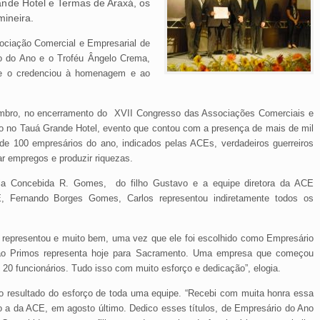
nde Hotel e Termas de Araxá, os
mineira.
ociação Comercial e Empresarial de
o do Ano e o Troféu Ângelo Crema,
ue o credenciou à homenagem e ao
mbro, no encerramento do XVII Congresso das Associações Comerciais e
co no Tauá Grande Hotel, evento que contou com a presença de mais de mil
e 100 empresários do ano, indicados pelas ACEs, verdadeiros guerreiros
r empregos e produzir riquezas.
ia Concebida R. Gomes, do filho Gustavo e a equipe diretora da ACE
, Fernando Borges Gomes, Carlos representou indiretamente todos os
s representou e muito bem, uma vez que ele foi escolhido como Empresário
jão Primos representa hoje para Sacramento. Uma empresa que começou
20 funcionários. Tudo isso com muito esforço e dedicação”, elogia.
 resultado do esforço de toda uma equipe. “Recebi com muita honra essa
 da ACE, em agosto último. Dedico esses títulos, de Empresário do Ano