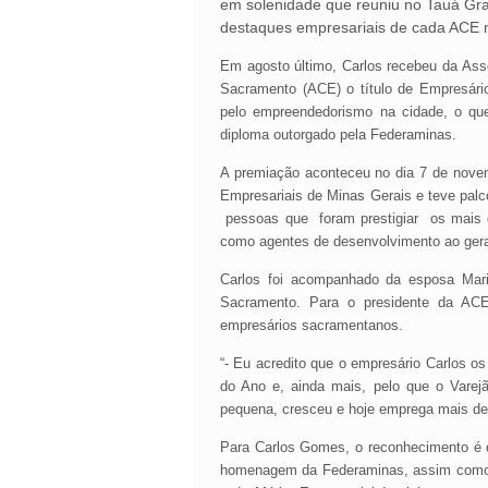
em solenidade que reuniu no Tauá Gra
destaques empresariais de cada ACE 
Em agosto último, Carlos recebeu da Ass
Sacramento (ACE) o título de Empresári
pelo empreendedorismo na cidade, o q
diploma outorgado pela Federaminas.
A premiação aconteceu no dia 7 de nove
Empresariais de Minas Gerais e teve pal
pessoas que foram prestigiar os mais d
como agentes de desenvolvimento ao gera
Carlos foi acompanhado da esposa Mar
Sacramento. Para o presidente da ACE
empresários sacramentanos.
“- Eu acredito que o empresário Carlos o
do Ano e, ainda mais, pelo que o Vare
pequena, cresceu e hoje emprega mais de 
Para Carlos Gomes, o reconhecimento é o
homenagem da Federaminas, assim como a