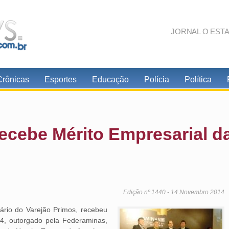
JORNAL O EST
Crônicas
Esportes
Educação
Polícia
Política
ecebe Mérito Empresarial d
Edição nº 1440 - 14 Novembro 2014
ário do Varejão Primos, recebeu
14, outorgado pela Federaminas,