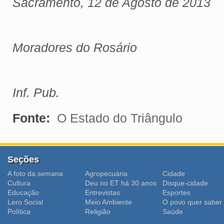
Sacramento, 12 de Agosto de 2013
Moradores do Rosário
Inf. Pub.
Fonte:
O Estado do Triângulo
Seções
A foto da semana
Agropecuária
Cidade
Cultura
Deu no ET há 30 anos
Disque-cidade
Educação
Entrevistas
Esportes
Lero Social
Meio Ambiente
O povo quer saber
Polí­tica
Religião
Saúde