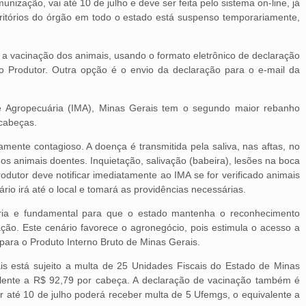
nização, vai até 10 de julho e deve ser feita pelo sistema on-line, já
ritórios do órgão em todo o estado está suspenso temporariamente,
 a vacinação dos animais, usando o formato eletrônico de declaração
o Produtor. Outra opção é o envio da declaração para o e-mail da
de Agropecuária (IMA), Minas Gerais tem o segundo maior rebanho
 cabeças.
amente contagioso. A doença é transmitida pela saliva, nas aftas, no
dos animais doentes. Inquietação, salivação (babeira), lesões na boca
odutor deve notificar imediatamente ao IMA se for verificado animais
io irá até o local e tomará as providências necessárias.
ria e fundamental para que o estado mantenha o reconhecimento
ação. Este cenário favorece o agronegócio, pois estimula o acesso a
 para o Produto Interno Bruto de Minas Gerais.
is está sujeito a multa de 25 Unidades Fiscais do Estado de Minas
alente a R$ 92,79 por cabeça. A declaração de vacinação também é
er até 10 de julho poderá receber multa de 5 Ufemgs, o equivalente a