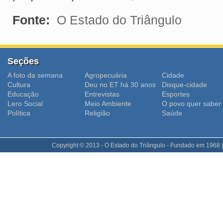
Fonte:
O Estado do Triângulo
Seções
A foto da semana
Agropecuária
Cidade
Cultura
Deu no ET há 30 anos
Disque-cidade
Educação
Entrevistas
Esportes
Lero Social
Meio Ambiente
O povo quer saber
Polí­tica
Religião
Saúde
Copyright © 2013 - O Estado do Triângulo - Fundado em 1968 