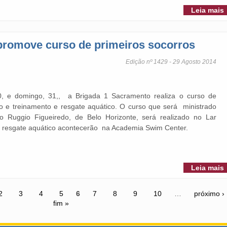
Leia mais
promove curso de primeiros socorros
Edição nº 1429 - 29 Agosto 2014
0, e domingo, 31,, a Brigada 1 Sacramento realiza o curso de
o e treinamento e resgate aquático. O curso que será ministrado
elo Ruggio Figueiredo, de Belo Horizonte, será realizado no Lar
 de resgate aquático acontecerão na Academia Swim Center.
Leia mais
2
3
4
5
6
7
8
9
10
…
próximo ›
fim »