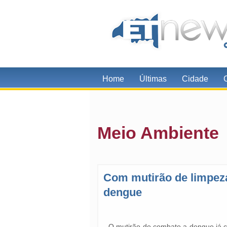
Home
Últimas
Cidade
Meio Ambiente
Com mutirão de limpeza
dengue
O mutirão de combate a dengue já 