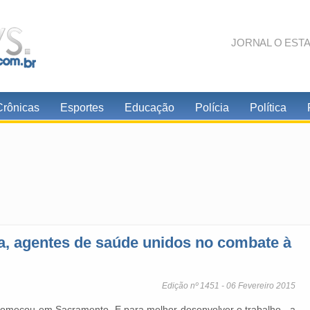
JORNAL O EST
Crônicas
Esportes
Educação
Polícia
Política
, agentes de saúde unidos no combate à
Edição nº 1451 - 06 Fevereiro 2015
começou em Sacramento. E para melhor desenvolver o trabalho, a