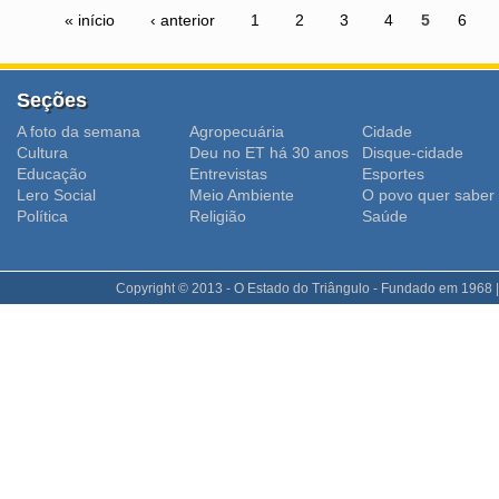
« início
‹ anterior
1
2
3
4
5
6
Seções
A foto da semana
Agropecuária
Cidade
Cultura
Deu no ET há 30 anos
Disque-cidade
Educação
Entrevistas
Esportes
Lero Social
Meio Ambiente
O povo quer saber
Polí­tica
Religião
Saúde
Copyright © 2013 - O Estado do Triângulo - Fundado em 1968 