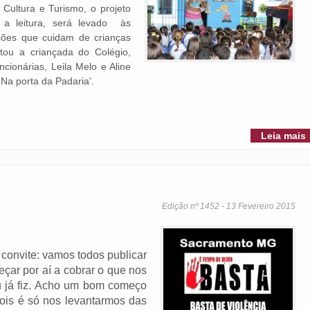
e Cultura e Turismo, o projeto
 a leitura, será levado às
ições que cuidam de crianças
ou a criançada do Colégio,
cionárias, Leila Melo e Aline
 'Na porta da Padaria'.
Leia mais
Edição nº 1452 - 13 Fevereiro 2015
convite: vamos todos publicar
çar por aí a cobrar o que nos
 já fiz. Acho um bom começo
ois é só nos levantarmos das