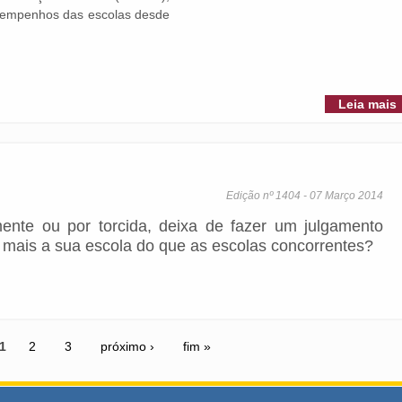
sempenhos das escolas desde
Leia mais
Edição nº 1404 - 07 Março 2014
mente ou por torcida, deixa de fazer um julgamento
do mais a sua escola do que as escolas concorrentes?
1
2
3
próximo ›
fim »