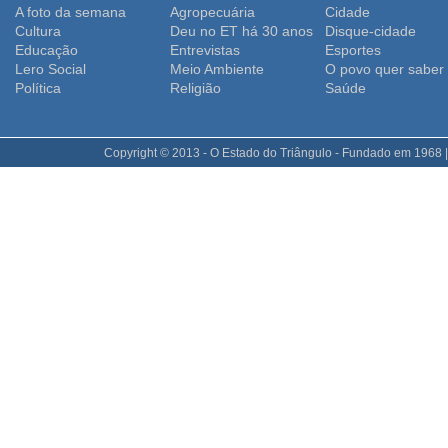
A foto da semana
Agropecuária
Cidade
Cultura
Deu no ET há 30 anos
Disque-cidade
Educação
Entrevistas
Esportes
Lero Social
Meio Ambiente
O povo quer saber
Polí­tica
Religião
Saúde
Copyright © 2013 - O Estado do Triângulo - Fundado em 1968 