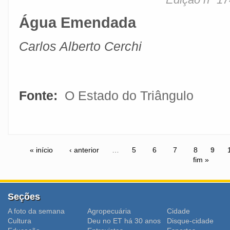
Água Emendada
Carlos Alberto Cerchi
Fonte:
O Estado do Triângulo
« início
‹ anterior
…
5
6
7
8
9
fim »
Seções
A foto da semana
Agropecuária
Cidade
Cultura
Deu no ET há 30 anos
Disque-cidade