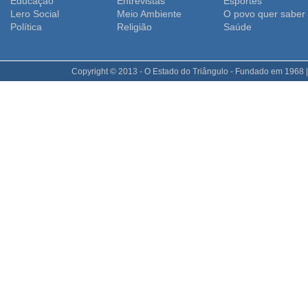
Educação
Entrevistas
Esportes
Lero Social
Meio Ambiente
O povo quer saber
Polí­tica
Religião
Saúde
Copyright © 2013 - O Estado do Triângulo - Fundado em 1968 